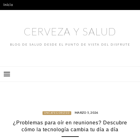
Skip
Inicio
to
content
CERVEZA Y SALUD
BLOG DE SALUD DESDE EL PUNTO DE VISTA DEL DISFRUTE
MARZO 5, 2026
UNCATEGORIZED
¿Problemas para oír en reuniones? Descubre
cómo la tecnología cambia tu día a día