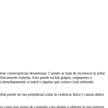
ear consecuencias desastrosas. Cuando se trata de reconocer la señal
 físicamente violenta. Esto puede incluir golpes, empujones o
da inmediatamente si usted o alguien que conoce está sufriendo
erbal puede ser tan perjudicial como la violencia física y causar daños
ira como una forma de controlar a los demás u obtener lo que quieren.