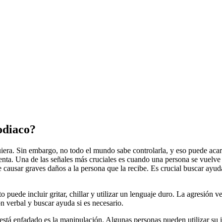
zodiaco?
iera. Sin embargo, no todo el mundo sabe controlarla, y eso puede acarr
enta. Una de las señales más cruciales es cuando una persona se vuelve
e causar graves daños a la persona que la recibe. Es crucial buscar ayu
 puede incluir gritar, chillar y utilizar un lenguaje duro. La agresión v
ón verbal y buscar ayuda si es necesario.
 está enfadado es la manipulación. Algunas personas pueden utilizar su 