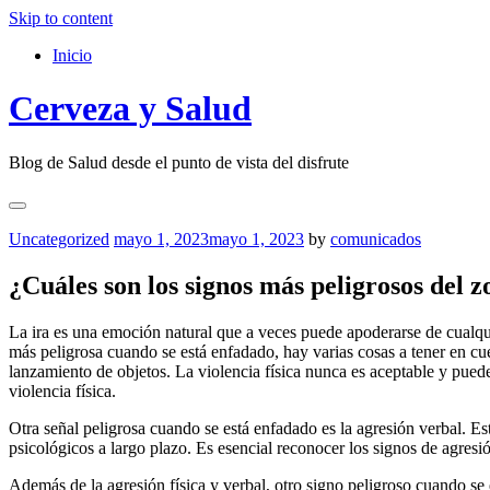
Skip to content
Inicio
Cerveza y Salud
Blog de Salud desde el punto de vista del disfrute
Uncategorized
mayo 1, 2023
mayo 1, 2023
by
comunicados
¿Cuáles son los signos más peligrosos del 
La ira es una emoción natural que a veces puede apoderarse de cualqu
más peligrosa cuando se está enfadado, hay varias cosas a tener en cu
lanzamiento de objetos. La violencia física nunca es aceptable y pued
violencia física.
Otra señal peligrosa cuando se está enfadado es la agresión verbal. Esto
psicológicos a largo plazo. Es esencial reconocer los signos de agresi
Además de la agresión física y verbal, otro signo peligroso cuando se