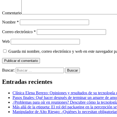
Comentario
Nombre
*
Correo electrónico
*
Web
Guarda mi nombre, correo electrónico y web en este navegador p
Buscar:
Entradas recientes
Clínica Elena Berezo: Opiniones y resultados de su tecnología
Pasos finales: Qué hacer después de terminar un amarre de amor
¿Problemas para oír en reuniones? Descubre cómo la tecnología
Más allá de la etiqueta: El rol del packaging en la percepción se
Manipulador de Alto Riesgo: ¿Quiénes lo necesitan obligatori