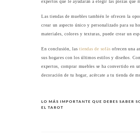
expertos que le ayudarán a elegir las piezas que 
Las tiendas de muebles también le ofrecen la opo
crear un aspecto único y personalizado para su ho
materiales, colores y texturas, puede crear un esp
En conclusión, las
tiendas de sofás
ofrecen una am
sus hogares con los últimos estilos y diseños. Co
expertos, comprar muebles se ha convertido en una
decoración de tu hogar, acércate a tu tienda de mu
LO MÁS IMPORTANTE QUE DEBES SABER S
EL TAROT
Navegación
de
entradas