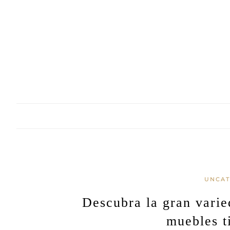
Skip
to
content
UNCAT
Descubra la gran varie
muebles t