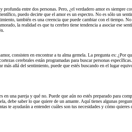
 profunda entre dos personas. Pero, ¿el verdadero amor es siempre cos
científico, puedo decirte que el amor es un espectro. No es sólo un sen
ntimiento, también es una creencia que puede cambiar con el tiempo. No
namorado, la realidad es que tu cerebro tiene tendencia a asociar ese se
én.
l amor, consisten en encontrar a tu alma gemela. La pregunta es: ¿Por q
cortezas cerebrales están programadas para buscar personas específicas. 
rar más allá del sentimiento, puede que estés buscando en el lugar equ
eres en una pareja y qué no. Puede que aún no estés preparado para com
ela, debe saber lo que quiere de un amante. Aquí tienes algunas pregun
tas te ayudarán a entender cuáles son tus necesidades y cómo quieres 