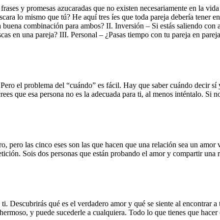
frases y promesas azucaradas que no existen necesariamente en la vida r
ara lo mismo que tú? He aquí tres íes que toda pareja debería tener en c
a buena combinación para ambos? II. Inversión – Si estás saliendo con al
as en una pareja? III. Personal – ¿Pasas tiempo con tu pareja en pareja 
. Pero el problema del “cuándo” es fácil. Hay que saber cuándo decir sí
i crees que esa persona no es la adecuada para ti, al menos inténtalo. Si 
, pero las cinco eses son las que hacen que una relación sea un amor 
tición. Sois dos personas que están probando el amor y compartir una 
ra ti. Descubrirás qué es el verdadero amor y qué se siente al encontrar
ermoso, y puede sucederle a cualquiera. Todo lo que tienes que hacer es