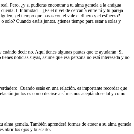
eal. Pero, ¿y si pudieras encontrar a tu alma gemela a la antigua
uenta: I. Intimidad – ¿Es el nivel de cercanía entre tú y tu pareja
guien, ¿el tiempo que pasas con él vale el dinero y el esfuerzo?
o solo? Cuando estáis juntos, ¿tienes tiempo para estar a solas y
 y cuándo decir no. Aquí tienes algunas pautas que te ayudarán: Si
no tienes noticias suyas, asume que esa persona no está interesada y no
verdadero. Cuando estás en una relación, es importante recordar que
relación juntos es como decirse a sí mismos aceptándose tal y como
 a tu alma gemela. También aprenderá formas de atraer a su alma gemela
 abrir los ojos y buscarlo.