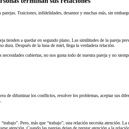
rsonas terminan sus relaciones
 parejas. Traiciones, infidelidades, desamor y muchas más, sin embargo,
reja tienden a quedar en segundo plano. Las similitudes de la pareja prev
no dura. Después de la luna de miel, llega la verdadera relación.
 necesidades cubiertas, no nos gusta todo de nuestra pareja y no siemp
nera de difuminar los conflictos, resolver los problemas, aceptar sus d
.
a “trabajo”. Pero, más que “trabajo”, una relación necesita atención. 
rse atención. Cuando las parejas dejan de prestar atención a la relación