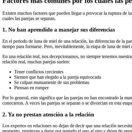
Factores más comunes por los cuales las pe
Existen muchos factores que pueden llegar a provocar la ruptura de las
cuales las parejas se separan.
1. No han aprendido a manejar sus diferencias
En el periodo de luna de miel de una relación, las diferencias de la pa
tiempo para formarse. Pero, inevitablemente, la etapa de luna de miel 
En una relación real, nos decepcionamos, no siempre tenemos nuestras
relación real, muchas parejas suelen:
Tener conflictos crecientes
Sienten que han elegido a la pareja equivocada
Se culpan mutuamente de sus problemas
Piensan en romper
Por lo general, esto significa que las parejas no han encontrado la ma
conocieron. A veces las parejas se separan o se divorcian en esta etapa
2. Ya no prestan atención a la relación
Los expertos en relaciones no dejan de decir que una relación necesit
momento, empiezan a darse por sentado el uno al otro y dejan de presta