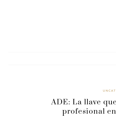
Skip
to
content
UNCAT
ADE: La llave que
profesional e