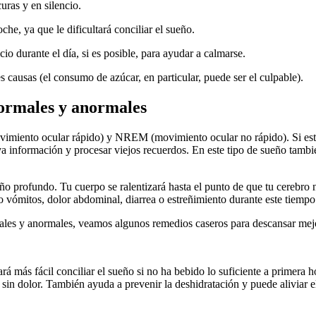
curas y en silencio.
che, ya que le dificultará conciliar el sueño.
io durante el día, si es posible, para ayudar a calmarse.
s causas (el consumo de azúcar, en particular, puede ser el culpable).
normales y anormales
ovimiento ocular rápido) y NREM (movimiento ocular no rápido). Si e
va información y procesar viejos recuerdos. En este tipo de sueño tamb
 profundo. Tu cuerpo se ralentizará hasta el punto de que tu cerebro n
vómitos, dolor abdominal, diarrea o estreñimiento durante este tiempo
ales y anormales, veamos algunos remedios caseros para descansar mejo
rá más fácil conciliar el sueño si no ha bebido lo suficiente a primera h
sin dolor. También ayuda a prevenir la deshidratación y puede aliviar e