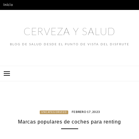
Skip
Inicio
to
content
CERVEZA Y SALUD
BLOG DE SALUD DESDE EL PUNTO DE VISTA DEL DISFRUTE
FEBRERO 17, 2023
UNCATEGORIZED
Marcas populares de coches para renting