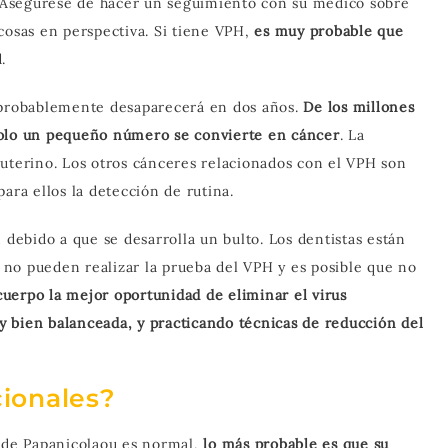
 Asegúrese de hacer un seguimiento con su médico sobre
cosas en perspectiva. Si tiene VPH,
es muy probable que
.
y probablemente desaparecerá en dos años.
De los millones
solo un pequeño número se convierte en cáncer
. La
 uterino. Los otros cánceres relacionados con el VPH son
ara ellos la detección de rutina.
ebido a que se desarrolla un bulto. Los dentistas están
no pueden realizar la prueba del VPH y es posible que no
cuerpo la mejor oportunidad de eliminar el virus
 bien balanceada, y practicando técnicas de reducción del
cionales?
a de Papanicolaou es normal,
lo más probable es que su