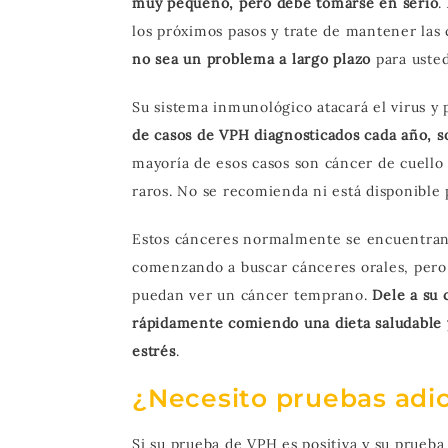
muy pequeño, pero debe tomarse en serio
.
los próximos pasos y trate de mantener las 
no sea un problema a largo plazo
para usted
Su sistema inmunológico atacará el virus 
de casos de VPH diagnosticados cada año, 
mayoría de esos casos son cáncer de cuello
raros. No se recomienda ni está disponible p
Estos cánceres normalmente se encuentran d
comenzando a buscar cánceres orales, pero 
puedan ver un cáncer temprano.
Dele a su 
rápidamente comiendo una dieta saludable y
estrés
.
¿Necesito pruebas adi
Si su prueba de VPH es positiva y su prueb