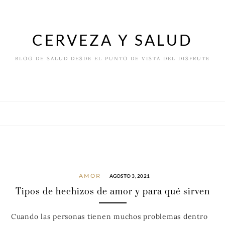
Skip
to
content
CERVEZA Y SALUD
BLOG DE SALUD DESDE EL PUNTO DE VISTA DEL DISFRUTE
AMOR
AGOSTO 3, 2021
Tipos de hechizos de amor y para qué sirven
Cuando las personas tienen muchos problemas dentro