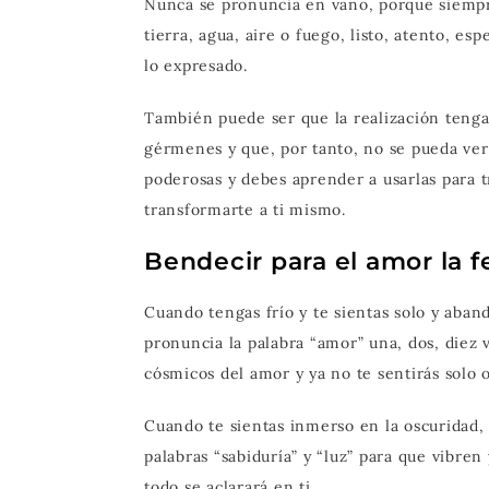
Nunca se pronuncia en vano, porque siempr
tierra, agua, aire o fuego, listo, atento, e
lo expresado.
También puede ser que la realización tenga
gérmenes y que, por tanto, no se pueda ver
poderosas y debes aprender a usarlas para 
transformarte a ti mismo.
Bendecir para el amor la f
Cuando tengas frío y te sientas solo y aba
pronuncia la palabra “amor” una, dos, diez 
cósmicos del amor y ya no te sentirás solo
Cuando te sientas inmerso en la oscuridad, 
palabras “sabiduría” y “luz” para que vibren
todo se aclarará en ti.