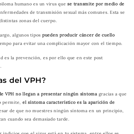
apiloma humano es un virus que
se transmite por medio de
s enfermedades de transmisión sexual más comunes. Esta se
distintas zonas del cuerpo.
argo, algunos tipos
pueden producir cáncer de cuello
 tiempo para evitar una complicación mayor con el tiempo.
 es la prevención, es por ello que en este post
.
as del VPH?
de VPH no llegan a presentar ningún síntoma
gracias a que
o permite,
el síntoma característico es la aparición de
pesar de que no muestres ningún síntoma en un principio,
can cuando sea demasiado tarde.
indicios que el virus está en tu sistema, entre ellos se