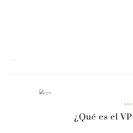
Skip
to
content
SA
¿Qué es el V