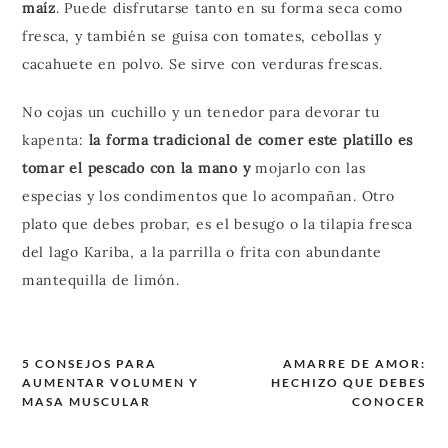
maíz
. Puede disfrutarse tanto en su forma seca como
fresca, y también se guisa con tomates, cebollas y
cacahuete en polvo. Se sirve con verduras frescas.
No cojas un cuchillo y un tenedor para devorar tu
kapenta:
la forma tradicional de comer este platillo es
tomar el pescado con la mano y
mojarlo con las
especias y los condimentos que lo acompañan. Otro
plato que debes probar, es el besugo o la tilapia fresca
del lago Kariba, a la parrilla o frita con abundante
mantequilla de limón.
5 CONSEJOS PARA
AMARRE DE AMOR:
AUMENTAR VOLUMEN Y
HECHIZO QUE DEBES
Navegación
MASA MUSCULAR
CONOCER
de