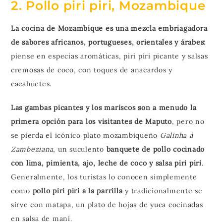
2. Pollo piri piri, Mozambique
La cocina de Mozambique es una mezcla embriagadora
de sabores africanos, portugueses, orientales y árabes:
piense en especias aromáticas, piri piri picante y salsas
cremosas de coco, con toques de anacardos y
cacahuetes.
Las gambas picantes y los mariscos son a menudo la
primera opción para los visitantes de Maputo
, pero no
se pierda el icónico plato mozambiqueño
Galinha à
Zambeziana
, un suculento
banquete de pollo cocinado
con lima, pimienta, ajo, leche de coco y salsa piri piri
.
Generalmente, los turistas lo conocen simplemente
como
pollo piri piri a la parrilla
y tradicionalmente se
sirve con matapa, un plato de hojas de yuca cocinadas
en salsa de maní.