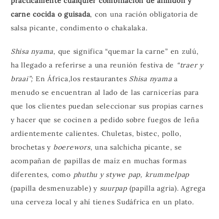
prácticamente cualquier combinación de almidón y
carne cocida o guisada
, con una ración obligatoria de
salsa picante, condimento o chakalaka.
Shisa nyama
, que significa “quemar la carne” en zulú,
ha llegado a referirse a una reunión festiva de
“traer y
braai”;
En África,los restaurantes
Shisa nyama
a
menudo se encuentran al lado de las carnicerías para
que los clientes puedan seleccionar sus propias carnes
y hacer que se cocinen a pedido sobre fuegos de leña
ardientemente calientes. Chuletas, bistec, pollo,
brochetas y
boerewors
, una salchicha picante, se
acompañan de papillas de maíz en muchas formas
diferentes, como
phuthu y stywe pap, krummelpap
(papilla desmenuzable) y
suurpap
(papilla agria). Agrega
una cerveza local y ahí tienes Sudáfrica en un plato.