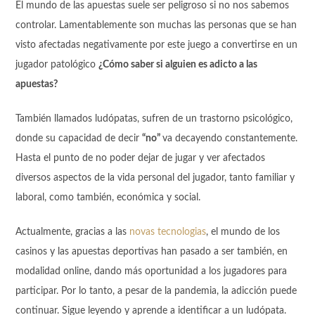
El mundo de las apuestas suele ser peligroso si no nos sabemos
controlar. Lamentablemente son muchas las personas que se han
visto afectadas negativamente por este juego a convertirse en un
jugador patológico
¿Cómo saber si alguien es adicto a las
apuestas?
También llamados ludópatas, sufren de un trastorno psicológico,
donde su capacidad de decir
“no”
va decayendo constantemente.
Hasta el punto de no poder dejar de jugar y ver afectados
diversos aspectos de la vida personal del jugador, tanto familiar y
laboral, como también, económica y social.
Actualmente, gracias a las
novas tecnologias
, el mundo de los
casinos y las apuestas deportivas han pasado a ser también, en
modalidad online, dando más oportunidad a los jugadores para
participar. Por lo tanto, a pesar de la pandemia, la adicción puede
continuar. Sigue leyendo y aprende a identificar a un ludópata.