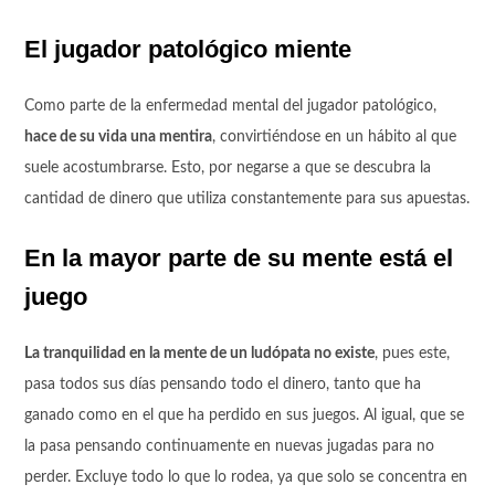
El jugador patológico miente
Como parte de la enfermedad mental del jugador patológico,
hace de su vida una mentira
, convirtiéndose en un hábito al que
suele acostumbrarse. Esto, por negarse a que se descubra la
cantidad de dinero que utiliza constantemente para sus apuestas.
En la mayor parte de su mente está el
juego
La tranquilidad en la mente de un ludópata no existe
, pues este,
pasa todos sus días pensando todo el dinero, tanto que ha
ganado como en el que ha perdido en sus juegos. Al igual, que se
la pasa pensando continuamente en nuevas jugadas para no
perder. Excluye todo lo que lo rodea, ya que solo se concentra en