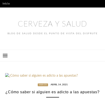
Skip
Inicio
to
content
CERVEZA Y SALUD
BLOG DE SALUD DESDE EL PUNTO DE VISTA DEL DISFRUTE
ABRIL 14, 2021
VARIOS
¿Cómo saber si alguien es adicto a las apuestas?