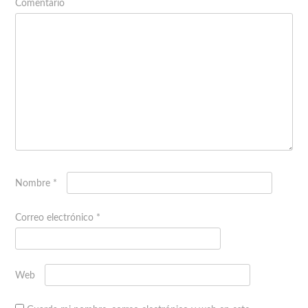
Comentario
Nombre
*
Correo electrónico
*
Web