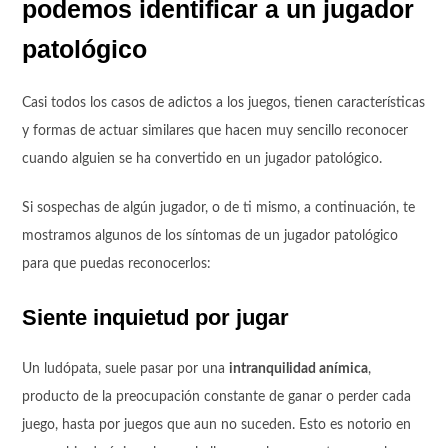
podemos identificar a un jugador
patológico
Casi todos los casos de adictos a los juegos, tienen características
y formas de actuar similares que hacen muy sencillo reconocer
cuando alguien se ha convertido en un jugador patológico.
Si sospechas de algún jugador, o de ti mismo, a continuación, te
mostramos algunos de los síntomas de un jugador patológico
para que puedas reconocerlos:
Siente inquietud por jugar
Un ludópata, suele pasar por una
intranquilidad anímica
,
producto de la preocupación constante de ganar o perder cada
juego, hasta por juegos que aun no suceden. Esto es notorio en