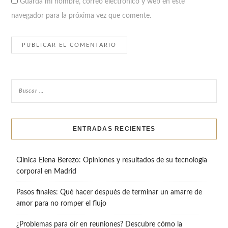
Guarda mi nombre, correo electrónico y web en este
navegador para la próxima vez que comente.
ENTRADAS RECIENTES
Clínica Elena Berezo: Opiniones y resultados de su tecnología
corporal en Madrid
Pasos finales: Qué hacer después de terminar un amarre de
amor para no romper el flujo
¿Problemas para oír en reuniones? Descubre cómo la