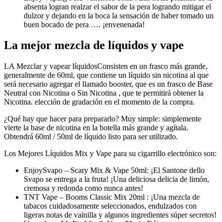
absenta logran realzar el sabor de la pera logrando mitigar el
dulzor y dejando en la boca la sensación de haber tomado un
buen bocado de pera …. ¡envenenada!
La mejor mezcla de líquidos y vape
LA Mezclar y vapear líquidosConsisten en un frasco más grande,
generalmente de 60ml, que contiene un líquido sin nicotina al que
será necesario agregar el llamado booster, que es un frasco de Base
Neutral con Nicotina o Sin Nicotina , que te permitirá obtener la
Nicotina. elección de gradación en el momento de la compra.
¿Qué hay que hacer para prepararlo? Muy simple: simplemente
vierte la base de nicotina en la botella más grande y agítala.
Obtendrá 60ml / 50ml de líquido listo para ser utilizado.
Los Mejores Líquidos Mix y Vape para su cigarrillo electrónico son:
EnjoySvapo – Scary Mix & Vape 50ml: ¡El Santone dello
Svapo se entrega a la fruta! ¡Una deliciosa delicia de limón,
cremosa y redonda como nunca antes!
TNT Vape – Booms Classic Mix 20ml : ¡Una mezcla de
tabacos cuidadosamente seleccionados, endulzados con
ligeras notas de vainilla y algunos ingredientes súper secretos!