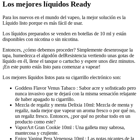
Los mejores líquidos Ready
Para los nuevos en el mundo del vapeo, la mejor solución es la
Líquido listo porque es más fácil de usar.
Los líquidos preparados se venden en botellas de 10 ml y están
disponibles con nicotina o sin nicotina.
Entonces, ¿cómo debemos proceder? Simplemente desenrosque la
tapa, humedezca el algodón delResistencia vertiendo unas gotas de
líquido en él, llene el tanque o cartucho y espere unos diez minutos.
¡En este punto estás listo para comenzar a vapear!
Los mejores líquidos listos para su cigarrillo electrónico son:
Goddess Flavor Venus Tabaco : Sabor acre y sofisticado pero
nunca invasivo que te dejará con la misma sensación relajante
de haber apagado tu cigarrillo.
Mezcla de regaliz y menta Delixia 10ml: Mezcla de menta y
regaliz, nada mejor que vapear un aroma fresco o por qué no,
un regaliz fresco. Entonces, ¿por qué no probar todo en un
producto como este?
VaporArt Gran Cookie 10ml : Una galleta muy sabrosa,
mantecosa y crujiente.
Enjoy Vaping Pera Venenosa 10ml : Las notas picantes de la