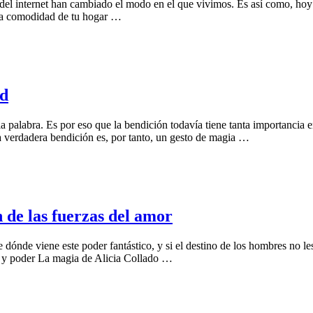
el internet han cambiado el modo en el que vivimos. Es así como, hoy en
 la comodidad de tu hogar …
ad
palabra. Es por eso que la bendición todavía tiene tanta importancia en 
a verdadera bendición es, por tanto, un gesto de magia …
 de las fuerzas del amor
dónde viene este poder fantástico, y si el destino de los hombres no les
os y poder La magia de Alicia Collado …