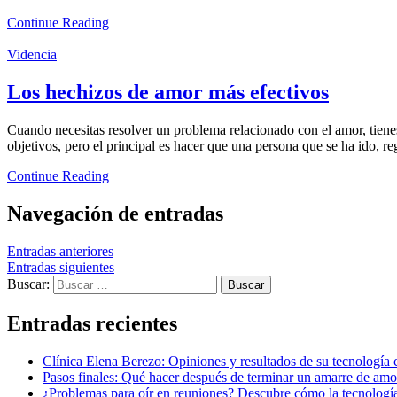
Continue Reading
Videncia
Los hechizos de amor más efectivos
Cuando necesitas resolver un problema relacionado con el amor, tienes 
objetivos, pero el principal es hacer que una persona que se ha ido, r
Continue Reading
Navegación de entradas
Entradas anteriores
Entradas siguientes
Buscar:
Entradas recientes
Clínica Elena Berezo: Opiniones y resultados de su tecnología
Pasos finales: Qué hacer después de terminar un amarre de amor
¿Problemas para oír en reuniones? Descubre cómo la tecnología