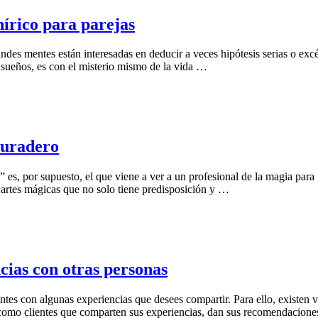
nírico para parejas
es mentes están interesadas en deducir a veces hipótesis serias o excént
de sueños, es con el misterio mismo de la vida …
duradero
” es, por supuesto, el que viene a ver a un profesional de la magia para 
as artes mágicas que no solo tiene predisposición y …
cias con otras personas
entes con algunas experiencias que desees compartir. Para ello, existen 
s como clientes que comparten sus experiencias, dan sus recomendacion